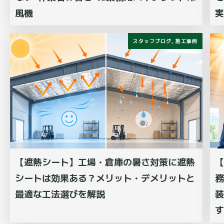
風機
実
スタッフブログ
,
施工事例
【遮熱シート】工場・倉庫の暑さ対策に遮熱
【
シートは効果ある？メリット・デメリットと
務
最適な工法選びを解説
装
す