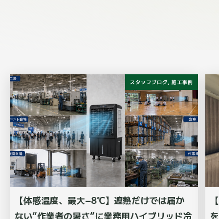
スタッフブログ
,
施工事例
【体感温度、最大−8℃】遮熱だけでは届か
【
ない“作業者の暑さ”に業務用ハイブリッド冷
を