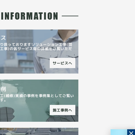
INFORMATION
ビス
り扱っておりますソリューション工事(問
工事)の各サービス毎の詳細をご覧いただ
。
サービスへ
事例
工(補修)実績の事例を事例集としてご覧い
ます。
施工事例へ
×