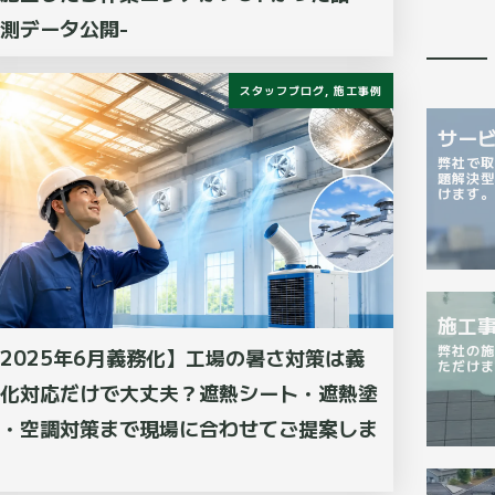
測データ公開-
スタッフブログ
,
施工事例
サー
弊社で取
題解決型
けます
施工
弊社の施
2025年6月義務化】工場の暑さ対策は義
ただけ
化対応だけで大丈夫？遮熱シート・遮熱塗
・空調対策まで現場に合わせてご提案しま