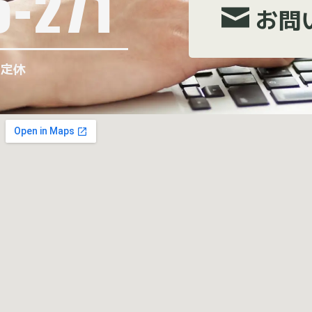
5-271
お問
曜定休