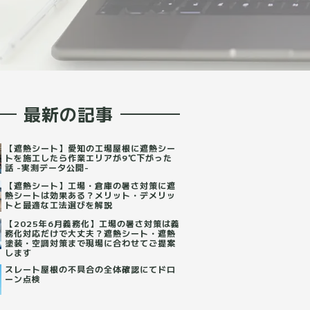
最新の記事
【遮熱シート】愛知の工場屋根に遮熱シー
トを施工したら作業エリアが9℃下がった
話 -実測データ公開-
【遮熱シート】工場・倉庫の暑さ対策に遮
熱シートは効果ある？メリット・デメリッ
トと最適な工法選びを解説
【2025年6月義務化】工場の暑さ対策は義
務化対応だけで大丈夫？遮熱シート・遮熱
塗装・空調対策まで現場に合わせてご提案
します
スレート屋根の不具合の全体確認にてドロ
ーン点検